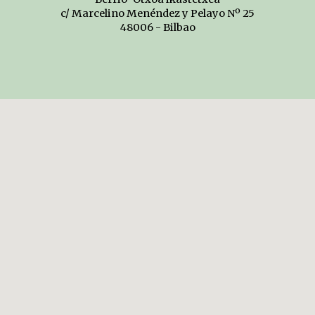
c/ Marcelino Menéndez y Pelayo Nº 25
48006 - Bilba
o