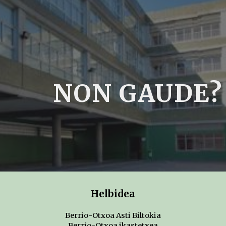
ip to main content
Skip to navigat
NON GAUDE?
Helbidea
Berrio-Otxoa Asti Biltokia
Berrio-Otxoa ikastetxea